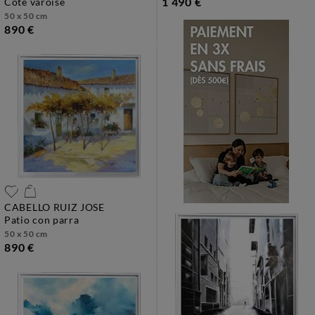
1 490 €
côte varoise
50 x 50 cm
890 €
CABELLO RUIZ JOSE
patio con parra
50 x 50 cm
890 €