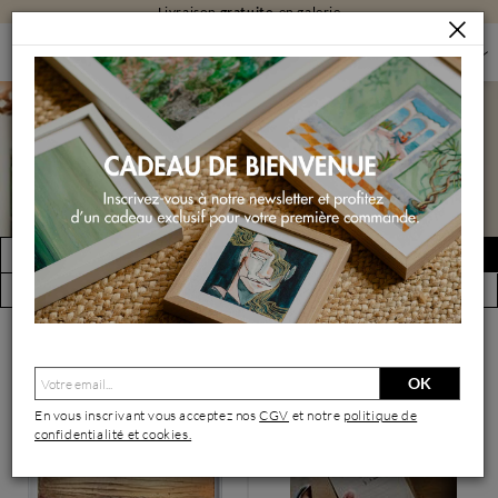
Livraison
gratuite
en galerie
PEINTURES
PEINTURES PAR FORMAT
PEINTURES GRAND FORMAT
Peintures grand format
FILTRER
Créer une alerte
(2575 œuvres)
Vue par artiste
OK
En vous inscrivant vous acceptez nos
CGV
et notre
politique de
confidentialité et cookies.