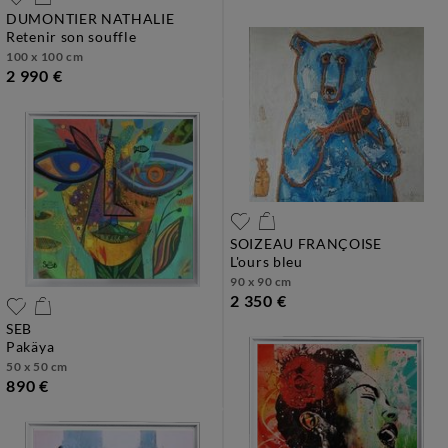
DUMONTIER NATHALIE
retenir son souffle
100 x 100 cm
2 990 €
SOIZEAU FRANÇOISE
l'ours bleu
90 x 90 cm
2 350 €
SEB
pakäya
50 x 50 cm
890 €