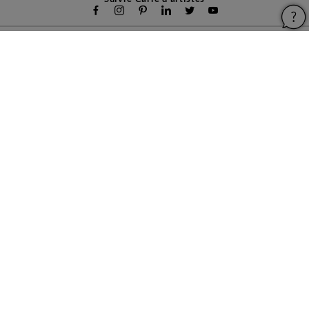
Carré d'artistes
Pour les artistes
Devenir franchisé
Pour les professionnels
À propos
Aide & Guides
Mentions légales
Conditions générales d'utilisation
Vie privée et cookies
Plan du site