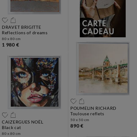
DRAVET BRIGITTE
reflections of dreams
80 x 80 cm
1 980 €
POUMELIN RICHARD
toulouse reflets
50 x 50 cm
CAIZERGUES NOËL
890 €
black cat
80 x 80 cm