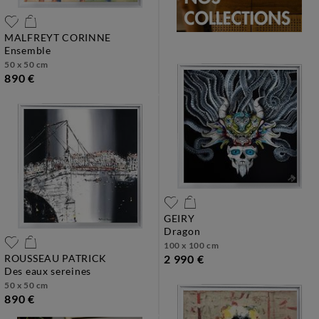
MALFREYT CORINNE
ensemble
50 x 50 cm
890 €
GEIRY
dragon
100 x 100 cm
ROUSSEAU PATRICK
2 990 €
des eaux sereines
50 x 50 cm
890 €