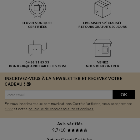
ŒUVRES UNIQUES
LIVRAISON SPÉCIALISÉE
CERTIFIÉES
RETOURS GRATUITS 30 JOURS
04 86 31 85 33
VENEZ
BONJOUR@CARREDARTISTES.COM
NOUS RENCONTRER
INSCRIVEZ-VOUS À LA NEWSLETTER ET RECEVEZ VOTRE
CADEAU ! 🎁
OK
En vous inscrivant aux communications Carré d'artistes, vous acceptez nos
CGV
et notre
politique de confidentialité et cookies.
Avis vérifiés
9,7/10
Suivre Carré d'artistes