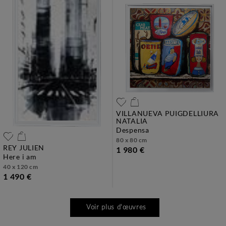
VILLANUEVA PUIGDELLIURA
NATALIA
despensa
80 x 80 cm
REY JULIEN
1 980 €
here i am
40 x 120 cm
1 490 €
Voir plus d'œuvres