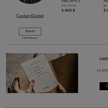
sans titre 2
a
70 x 70 cm
80 
1 650 €
2 
Castan Daniel
Suivre
1180
followers !
CAR
Le plaisir 
D