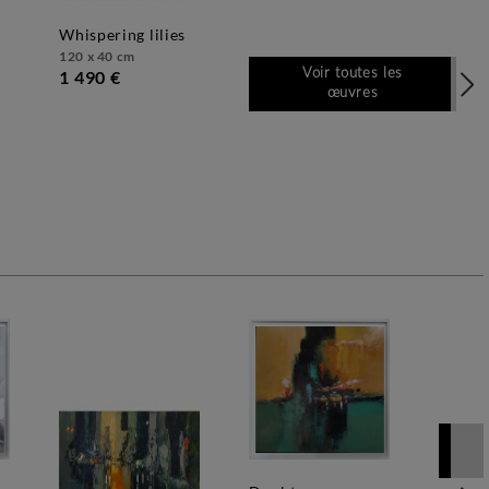
whispering lilies
120 x 40 cm
1 490 €
Voir toutes les
œuvres