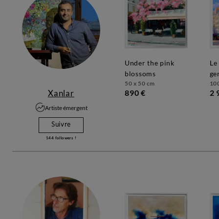
under the pink
le cafe saint
blossoms
ge
50 x 50 cm
10
890 €
2 
Xanlar
Artiste émergent
Suivre
144
followers !