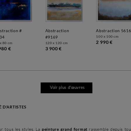
abstraction
abstraction 561
100 x 100 cm
34
#9169
2 990 €
x 80 cm
120 x 120 cm
980 €
3 900 €
Voir plus d'œuvres
 D'ARTISTES
r tous les styles. La
peinture grand format
rassemble depuis tou