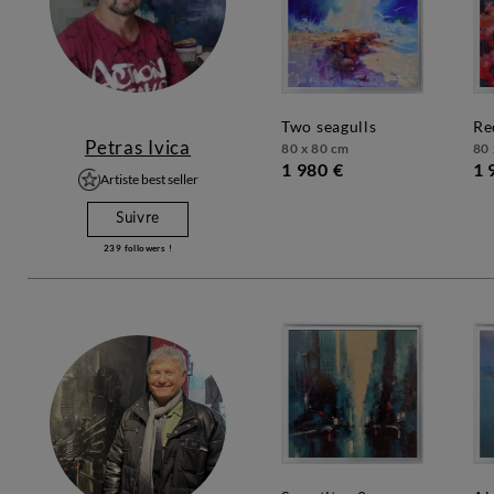
two seagulls
r
Petras Ivica
80 x 80 cm
80 
1 980 €
1 
Artiste best seller
Suivre
239
followers !