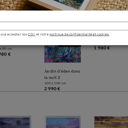
 vous acceptez nos
CGV
et notre
politique de confidentialité et cookies.
arbuste fleuri
VENDU
80 x 80 cm
ube
1 980 €
x 80 cm
980 €
jardin d'éden dans
la nuit 2
100 x 100 cm
2 990 €