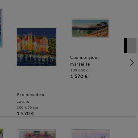
cap morgiou,
marseille
100 x 50 cm
1 570 €
promenade à
cassis
100 x 50 cm
1 570 €