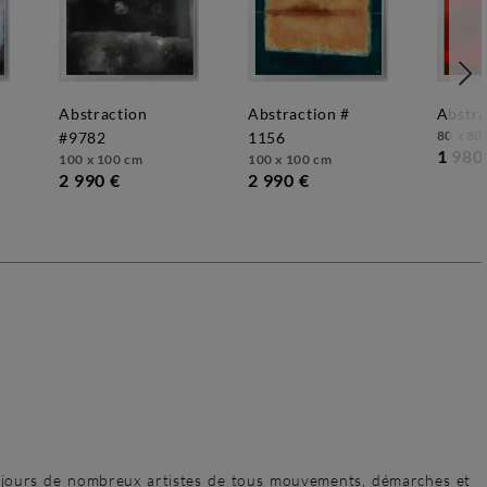
6
abstraction
abstraction #
abstr
80 x 80
#9782
1156
1 980
100 x 100 cm
100 x 100 cm
2 990 €
2 990 €
jours de nombreux artistes de tous mouvements, démarches et