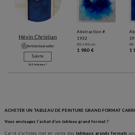
abstraction #
abstraction #
Hévin Christian
1932
19
80 x 80 cm
80 
Artiste best seller
1 980 €
1 
Suivre
363
followers !
ACHETER UN TABLEAU DE PEINTURE GRAND FORMAT CARRÉ
Vous envisagez l’achat d’un tableau grand format ?
Carré d’artistes met en vente des
tableaux grands formats
pou