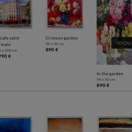
crimson garden
VENDU
50 x 50 cm
rmain
890 €
0 x 100 cm
990 €
in the garden
50 x 50 cm
890 €