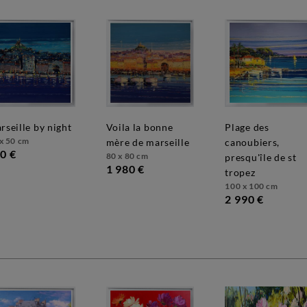
marseille by night
voila la bonne
plage des
x 50 cm
mère de marseille
canoubiers,
0 €
80 x 80 cm
presqu'île de st
1 980 €
tropez
100 x 100 cm
2 990 €