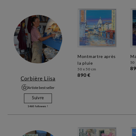
montmartre après
50 
la pluie
89
50 x 50 cm
890 €
Corbière Liisa
Artiste best seller
Suivre
1460
followers !