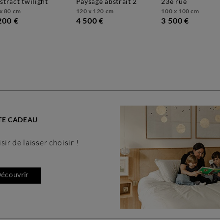
bstract twilight
paysage abstrait 2
23e rue
x 80 cm
120 x 120 cm
100 x 100 cm
200 €
4 500 €
3 500 €
TE CADEAU
de laisser choisir !
écouvrir