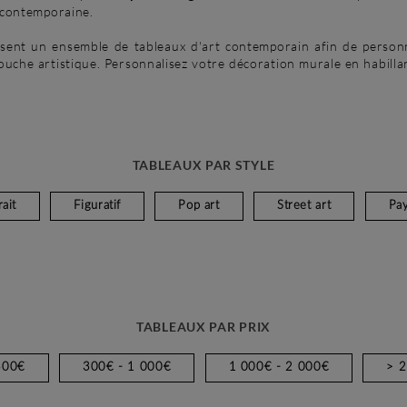
e contemporaine.
nt un ensemble de tableaux d'art contemporain afin de personn
touche artistique. Personnalisez votre décoration murale en habilla
TABLEAUX PAR STYLE
ait
Figuratif
Pop art
Street art
Pa
TABLEAUX PAR PRIX
300€
300€ - 1 000€
1 000€ - 2 000€
> 