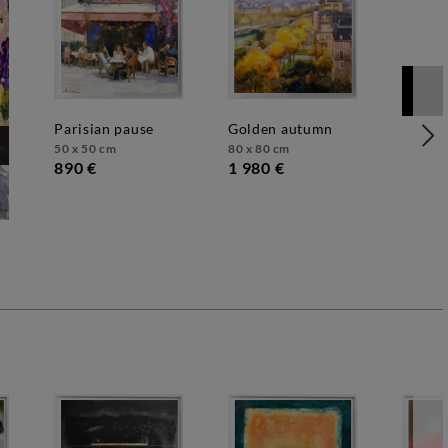
parisian pause
golden autumn
50 x 50 cm
80 x 80 cm
890 €
1 980 €