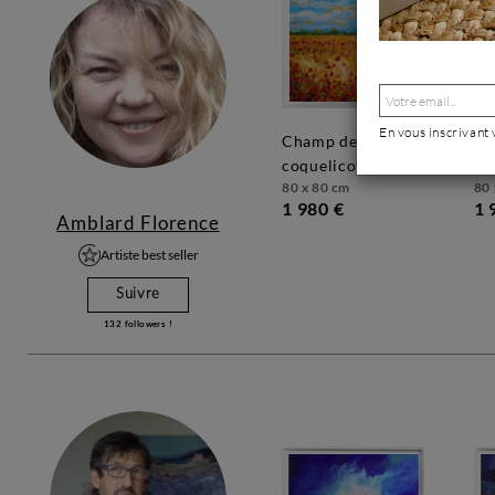
En vous inscrivant
champ de
coquelicots à
coquelicots
la
80 x 80 cm
80 
1 980 €
1 
Amblard Florence
Artiste best seller
Suivre
132
followers !