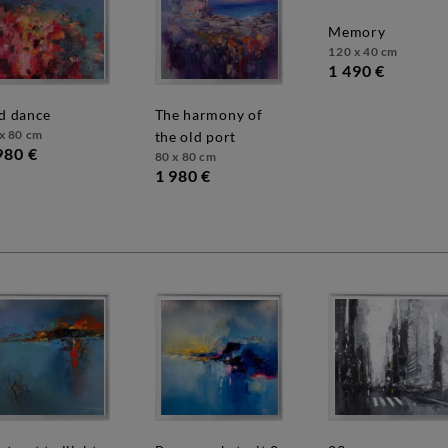
memory
120 x 40 cm
1 490 €
ed dance
the harmony of
x 80 cm
the old port
980 €
80 x 80 cm
1 980 €