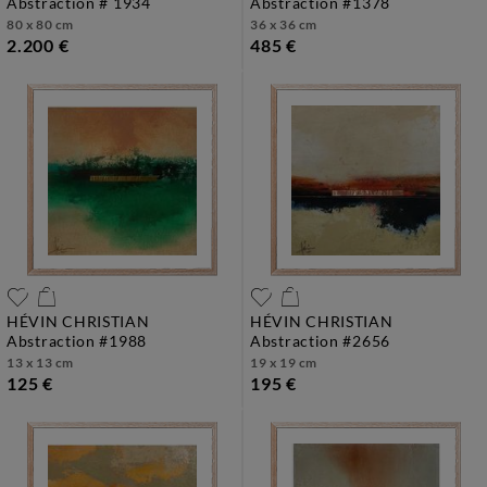
abstraction # 1934
abstraction #1378
80 x 80 cm
36 x 36 cm
2.200 €
485 €
HÉVIN CHRISTIAN
HÉVIN CHRISTIAN
abstraction #1988
abstraction #2656
13 x 13 cm
19 x 19 cm
125 €
195 €