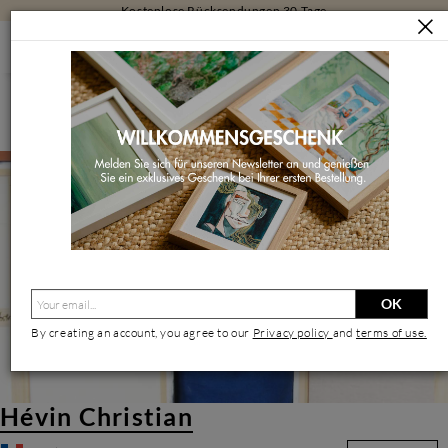
Kostenlose Rücksendungen 30 Tage
KÜNSTLER/INNEN
HÉVIN CHRISTIAN
Hévin Christian | Zeitgenössischer Künstler
OK
By creating an account, you agree to our
Privacy policy
and
terms of use.
Hévin Christian