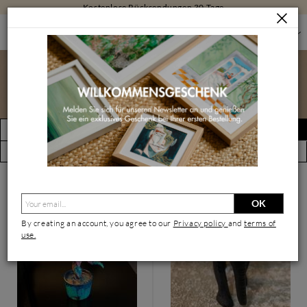
Kostenlose Rücksendungen 30 Tage
SKULPTUREN
SKULPTUREN NACH GRÖSSE
KLEINE SKULPTUREN
Kleine Skulpturen
FILTERN
Alert erstellen
(178 Kunstwerke)
Ansicht nach Künstler
OK
By creating an account, you agree to our
Privacy policy
and
terms of
use.