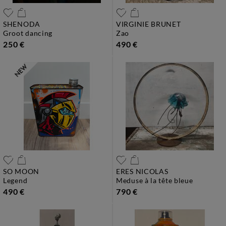
SHENODA
VIRGINIE BRUNET
groot dancing
zao
250 €
490 €
SO MOON
ERES NICOLAS
legend
meduse à la tête bleue
490 €
790 €