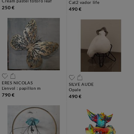
cream pastel totoro leaf
cat2 vador life
250 €
490 €
ERES NICOLAS
SILVE AUDE
l'envol : papillon m
opale
790 €
490 €