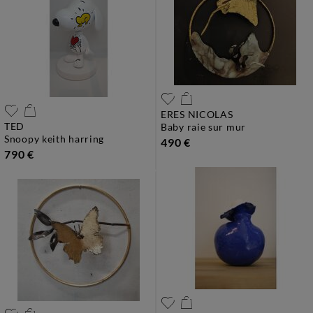
ERES NICOLAS
TED
baby raie sur mur
snoopy keith harring
490 €
790 €