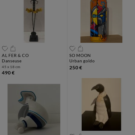
AL FER & CO
SO MOON
danseuse
urban goldo
45 x 18 cm
250 €
490 €