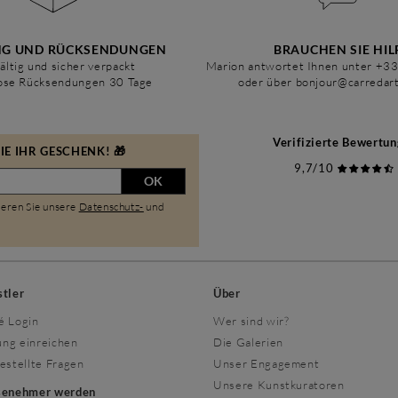
NG UND RÜCKSENDUNGEN
BRAUCHEN SIE HIL
ältig und sicher verpackt
Marion antwortet Ihnen unter +3
ose Rücksendungen 30 Tage
oder über bonjour@carredar
Verifizierte Bewertu
E IHR GESCHENK! 🎁
9,7/10
OK
ieren Sie unsere
Datenschutz-
und
stler
Über
é Login
Wer sind wir?
ng einreichen
Die Galerien
estellte Fragen
Unser Engagement
Unsere Kunstkuratoren
isenehmer werden