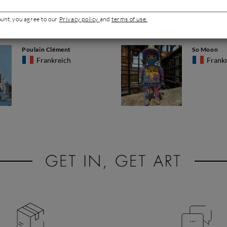
ount, you agree to our
Privacy policy
and
terms of use.
Poulain Clément
So Moon
Frankreich
Frank