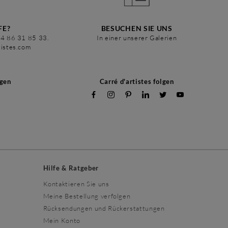
FE?
BESUCHEN SIE UNS
34 86 31 85 33.
In einer unserer Galerien
tistes.com
ngen
Carré d'artistes folgen
Hilfe & Ratgeber
Kontaktieren Sie uns
Meine Bestellung verfolgen
Rücksendungen und Rückerstattungen
Mein Konto