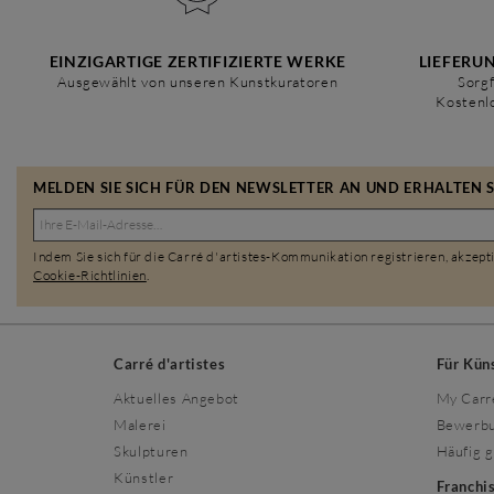
EINZIGARTIGE ZERTIFIZIERTE WERKE
LIEFERU
Ausgewählt von unseren Kunstkuratoren
Sorgf
Kostenl
MELDEN SIE SICH FÜR DEN NEWSLETTER AN UND ERHALTEN SI
Indem Sie sich für die Carré d'artistes-Kommunikation registrieren, akzept
Cookie-Richtlinien
.
Carré d'artistes
Für Kün
Aktuelles Angebot
My Carr
Malerei
Bewerbu
Skulpturen
Häufig g
Künstler
Franch