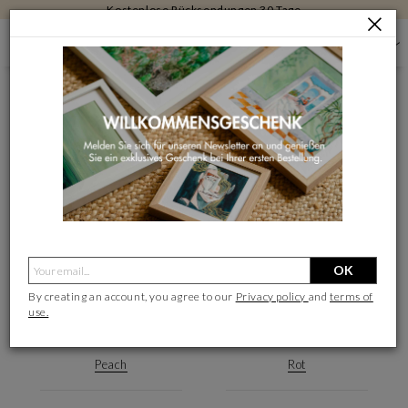
Kostenlose Rücksendungen 30 Tage
FARBEN
Unsere Farbauswahl
OK
By creating an account, you agree to our
Privacy policy
and
terms of
use.
Peach
Rot