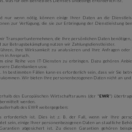
, was für den Betrieb des Dienstes unbedingt erforderlich ist.
nur wenn nötig, können einige Ihrer Daten an die Dienstleist
ionen zur Verfügung, die sie zur Erbringung der Dienstleistung be
 wir Transportunternehmen, die Ihre persönlichen Daten benötigen, 
zur Betrugsbekämpfung nutzen wir Zahlungsdienstleister.
hren, ihre Wirksamkeit zu analysieren und Ihre Anfragen oder
en in Anspruch.
um eine Reihe von IT-Diensten zu erbringen. Dazu gehören Anbie
unsere Datenbanken usw.
n. In bestimmten Fällen kann es erforderlich sein, dass wir Sie 
zukommen. Wir bieten Ihre personenbezogenen Daten nicht an und v
erhalb des Europäischen Wirtschaftsraums (der "
EWR
") übertra
bermittelt werden.
z außerhalb des EWR weitergegeben:
s erforderlich ist. Dies ist z. B. der Fall, wenn wir Ihre p
tet sein, einige Ihrer personenbezogenen Daten an staatliche Beh
arantien abgesichert ist. Zu diesen Garantien gehören beispie