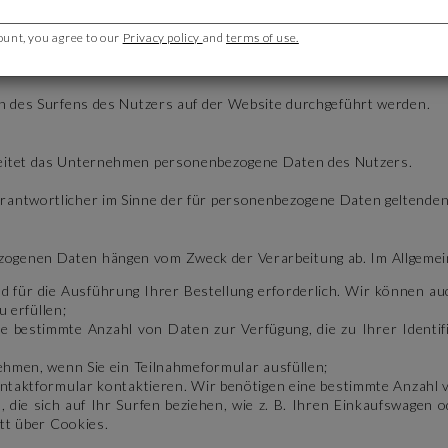
einfachte Aktiengesellschaft) mit einem Kapital von 479.400 €, mit
 der Nummer 437 656 051 (nachstehend "
Wir
" oder die "
Gesellschaf
ount, you agree to our
Privacy policy
and
terms of use.
lständige Informationen darüber zu geben, wie wir seine personenbe
en des Surfens des Nutzers auf der Website durchgeführt werden.
rbeitet das Unternehmen personenbezogene Daten des Nutzers.
erantwortlicher im Sinne der für personenbezogene Daten geltende
zogenen Daten hängen vom Zweck der Verarbeitung ab. Im Allgeme
d für die Ausführung Ihrer Bestellung erforderlich. Wir können a
 erfüllen;
ne bestimmte Anzahl von Daten zur Verfügung, die zu Ihrer Identif
hmen, wenn Sie ein Teilnahmeformular ausfüllen;
ntaktformular kontaktieren. Wir benötigen eine bestimmte Anzahl 
 die sich auf Ihr Surfen beziehen, wie z. B. Ihren Einkaufswagen
tt über Cookies.