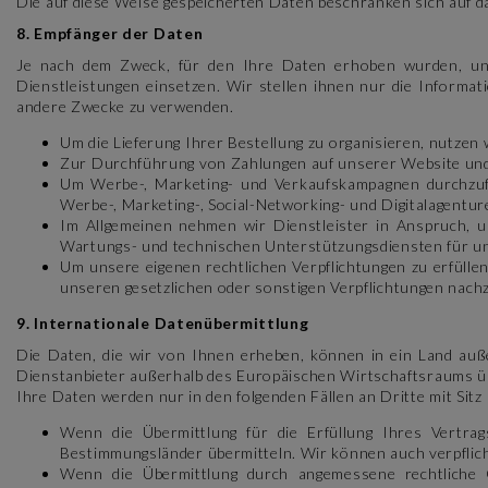
Die auf diese Weise gespeicherten Daten beschränken sich auf das
8. Empfänger der Daten
Je nach dem Zweck, für den Ihre Daten erhoben wurden, und 
Dienstleistungen einsetzen. Wir stellen ihnen nur die Informat
andere Zwecke zu verwenden.
Um die Lieferung Ihrer Bestellung zu organisieren, nutzen
Zur Durchführung von Zahlungen auf unserer Website und 
Um Werbe-, Marketing- und Verkaufskampagnen durchzufü
Werbe-, Marketing-, Social-Networking- und Digitalagentur
Im Allgemeinen nehmen wir Dienstleister in Anspruch, 
Wartungs- und technischen Unterstützungsdiensten für 
Um unsere eigenen rechtlichen Verpflichtungen zu erfülle
unseren gesetzlichen oder sonstigen Verpflichtungen nach
9. Internationale Datenübermittlung
Die Daten, die wir von Ihnen erheben, können in ein Land auß
Dienstanbieter außerhalb des Europäischen Wirtschaftsraums ü
Ihre Daten werden nur in den folgenden Fällen an Dritte mit Sit
Wenn die Übermittlung für die Erfüllung Ihres Vertrag
Bestimmungsländer übermitteln. Wir können auch verpflich
Wenn die Übermittlung durch angemessene rechtliche G