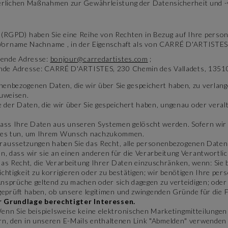
rderlichen Maßnahmen zur Gewährleistung der Datensicherheit und -v
(RGPD) haben Sie eine Reihe von Rechten in Bezug auf Ihre perso
 Vorname Nachname , in der Eigenschaft als von CARRÉ D'ARTISTES
gende Adresse:
bonjour@carredartistes.com
;
nde Adresse: CARRÉ D'ARTISTES, 230 Chemin des Valladets, 13510 
onenbezogenen Daten, die wir über Sie gespeichert haben, zu verlan
zuweisen.
ge der Daten, die wir über Sie gespeichert haben, ungenau oder veral
 dass Ihre Daten aus unseren Systemen gelöscht werden. Sofern wir
hstes tun, um Ihrem Wunsch nachzukommen.
aussetzungen haben Sie das Recht, alle personenbezogenen Daten, d
, dass wir sie an einen anderen für die Verarbeitung Verantwortlic
das Recht, die Verarbeitung Ihrer Daten einzuschränken, wenn: Sie 
chtigkeit zu korrigieren oder zu bestätigen; wir benötigen Ihre p
 Ansprüche geltend zu machen oder sich dagegen zu verteidigen; od
r geprüft haben, ob unsere legitimen und zwingenden Gründe für die
r Grundlage berechtigter Interessen.
nn Sie beispielsweise keine elektronischen Marketingmitteilungen 
rn, den in unseren E-Mails enthaltenen Link "Abmelden" verwenden 