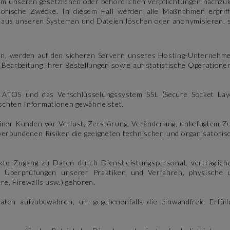
 unseren gesetzlichen oder behördlichen Verpflichtungen nachzuk
storische Zwecke. In diesem Fall werden alle Maßnahmen ergrif
aus unseren Systemen und Dateien löschen oder anonymisieren, so
en, werden auf den sicheren Servern unseres Hosting-Unterneh
d Bearbeitung Ihrer Bestellungen sowie auf statistische Operatione
TOS und das Verschlüsselungssystem SSL (Secure Socket Layer)
schten Informationen gewährleistet.
iner Kunden vor Verlust, Zerstörung, Veränderung, unbefugtem Zu
g verbundenen Risiken die geeigneten technischen und organisatori
e Zugang zu Daten durch Dienstleistungspersonal, vertraglich
ge Überprüfungen unserer Praktiken und Verfahren, physische 
re, Firewalls usw.) gehören.
n aufzubewahren, um gegebenenfalls die einwandfreie Erfüllun