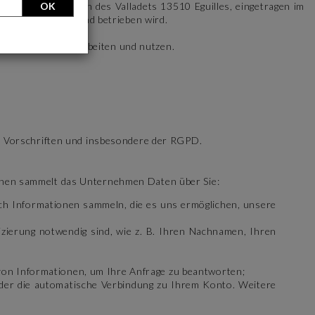
OK
 Sitz in 230 chemin des Valladets 13510 Eguilles, eingetragen im
t
") veröffentlicht und betrieben wird.
zogenen Daten verarbeiten und nutzen.
n Vorschriften und insbesondere der RGPD.
inen sammelt das Unternehmen Daten über Sie:
uch Informationen sammeln, die es uns ermöglichen, unsere
izierung notwendig sind, wie z. B. Ihren Nachnamen, Ihren
von Informationen, um Ihre Anfrage zu beantworten;
 oder die automatische Verbindung zu Ihrem Konto. Weitere