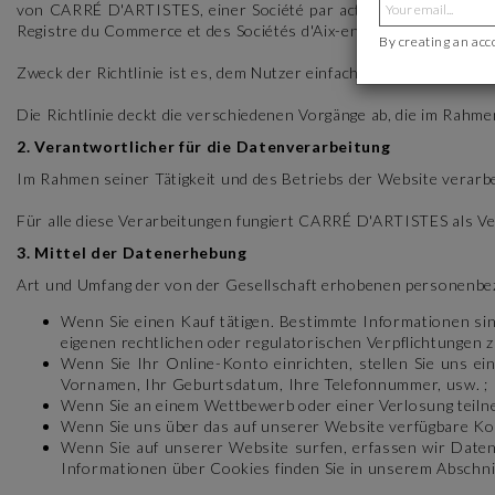
von CARRÉ D'ARTISTES, einer Société par actions simplifiée (ver
Registre du Commerce et des Sociétés d'Aix-en-Provence unter
By creating an acc
Zweck der Richtlinie ist es, dem Nutzer einfache, klare und vol
Die Richtlinie deckt die verschiedenen Vorgänge ab, die im Rahm
2. Verantwortlicher für die Datenverarbeitung
Im Rahmen seiner Tätigkeit und des Betriebs der Website vera
Für alle diese Verarbeitungen fungiert CARRÉ D'ARTISTES als V
3. Mittel der Datenerhebung
Art und Umfang der von der Gesellschaft erhobenen personenbe
Wenn Sie einen Kauf tätigen. Bestimmte Informationen sin
eigenen rechtlichen oder regulatorischen Verpflichtungen zu
Wenn Sie Ihr Online-Konto einrichten, stellen Sie uns ei
Vornamen, Ihr Geburtsdatum, Ihre Telefonnummer, usw. ;
Wenn Sie an einem Wettbewerb oder einer Verlosung teilne
Wenn Sie uns über das auf unserer Website verfügbare Ko
Wenn Sie auf unserer Website surfen, erfassen wir Daten,
Informationen über Cookies finden Sie in unserem Abschni