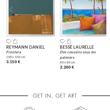
E
REYMANN DANIEL
BESSÉ LAURELLE
frontera
des coussins sous les
100 x 100 cm
palmiers
3.150 €
80 x 80 cm
2.200 €