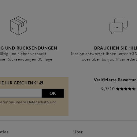
NG UND RÜCKSENDUNGEN
BRAUCHEN SIE HIL
ältig und sicher verpackt
Marion antwortet Ihnen unter +3
ose Rücksendungen 30 Tage
oder über bonjour@carredar
Verifizierte Bewertu
E IHR GESCHENK! 🎁
9,7/10
OK
ieren Sie unsere
Datenschutz-
und
stler
Über