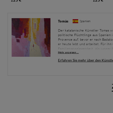
Tomàs
Spanien
Der katalanische Künstler Tomas wu
politische Flüchtlinge aus Spanien 
Provence auf, bevor er nach Badalo
er heute lebt und arbeitet. Für ih
Familienangelegenheit. Als junger
Mehr anzeigen ...
Umfeld auf. Sein Vater (Joaquim Ma
Muñoz-Ramos) sind beide Maler. Sie
Erfahren Sie mehr über den Künstl
Kunst ein und ermutigten ihn, in d
wurde sein erster Lehrer und spiel
einer ersten Ausbildung in Keramik
Tomas Illustration an der Schule P
beschloss er, sich seiner Leidensc
sich seine Karriere international 
Sammlern in der ganzen Welt gesch
Italien, USA, Japan...).