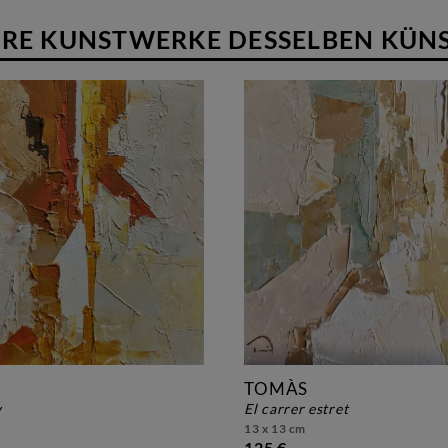
RE KUNSTWERKE DESSELBEN KÜN
TOMÀS
w
el carrer estret
13 x 13 cm
125 €