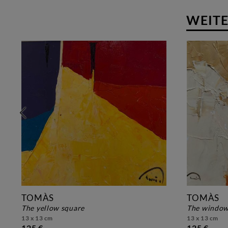
WEITE
TOMÀS
TOMÀS
the yellow square
the windo
13 x 13 cm
13 x 13 cm
125 €
125 €