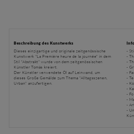
Beschreibung des Kunstwerks
Inf
Dieses einzigartige und originale zeitgenössische
-
St
Kunstwerk "La Première heure de la journée" in dem
-
Th
Stil "Abstrakt" wurde von dem zeitgenössischen
-
Th
Künstler Tomàs kreiert.
- G
Der Künstler verwendete Öl auf Leinwand, um
- Fa
dieses Große Gemälde zum Thema "Alltagsszenen,
-
Te
Urban" anzufertigen.
- K
- K
- F
- M
- A
- U
Kün