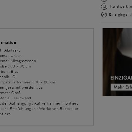
Kunstwerk in 
Emerging arti
ormation
il : Abstrakt
ema : Urban
ema : Alltagsszenen
röße : 80 x 80 cm
rben : Blau
chnik : Öl
ompatible Rahmen : 80 x 80 cm
ann gerahmt werden : Ja
ormat : Groß
aterial : Leinwand
rt der Aufhängung : Auf keilrahmen montiert
nsere Empfehlungen : Werke von Bestseller-
stlern