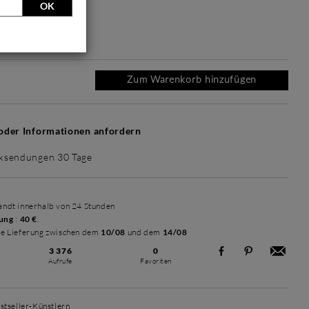
OK
n
Intemporel Mat
Intemporel Mat
Prestance Doré
Elégance
Harm
+ 195 €
+ 195 €
+ 250 €
Baroque
+ 320 €
+ 37
Zum Warenkorb hinzufügen
oder Informationen anfordern
ksendungen 30 Tage
sandt innerhalb von 24 Stunden
rung
:
40 €
.
he Lieferung zwischen dem
10/08
und dem
14/08
3 376
0
Aufrufe
Favoriten
stseller-Künstlern