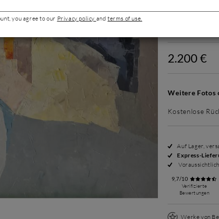
ount, you agree to our
Privacy policy
and
terms of use.
Ohne Rahme
2.200 €
Weitere Fotos 
Kostenlose Rüc
Auf Lager, ver
Express-Liefe
Voraussichtlic
9,7/10
Verifizierte
Bewertungen
Werke von Be