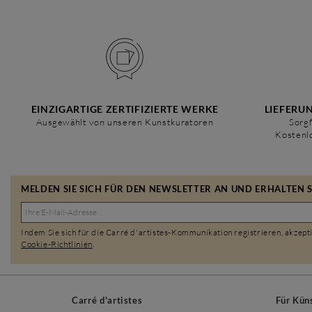
EINZIGARTIGE ZERTIFIZIERTE WERKE
LIEFERU
Ausgewählt von unseren Kunstkuratoren
Sorgf
Kostenl
MELDEN SIE SICH FÜR DEN NEWSLETTER AN UND ERHALTEN SI
Indem Sie sich für die Carré d'artistes-Kommunikation registrieren, akzept
Cookie-Richtlinien
.
Carré d'artistes
Für Kün