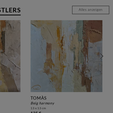
STLERS
Alles anzeigen
TOMÀS
beig harmony
13 x 13 cm
125 €