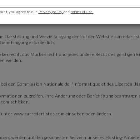
ount, you agree to our
Privacy policy
and
terms of use.
ur Darstellung und Vervielfältigung der auf der Website carredar
 Genehmigung erforderlich.
eberrecht, das Markenrecht und jedes andere Recht des geistigen 
men werden.
i der Commission Nationale de l'Informatique et des Libertés (Na
rmationen zugreifen, ihre Änderung oder Berichtigung beantragen o
.com schicken.
 unter www.carredartistes.com einsehen oder ändern.
rtrauen, werden auf den gesicherten Servern unseres Hosting-Anbi