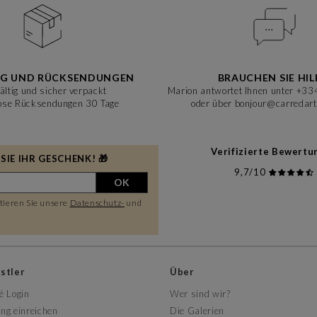
NG UND RÜCKSENDUNGEN
BRAUCHEN SIE HIL
ältig und sicher verpackt
Marion antwortet Ihnen unter +33
ose Rücksendungen 30 Tage
oder über bonjour@carredart
Verifizierte Bewert
IE IHR GESCHENK! 🎁
9,7/10
OK
ptieren Sie unsere
Datenschutz-
und
nstler
Über
é Login
Wer sind wir?
ng einreichen
Die Galerien