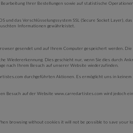
d Bearbeitung Ihrer Bestellungen sowie auf statistische Operatione
 und das Verschlüsselungssystem SSL (Secure Socket Layer), das d
auschten Informationen gewährleistet.
 Browser gesendet und auf Ihrem Computer gespeichert werden. Die
che Wiedererkennung. Dies geschieht nur, wenn Sie dies durch An
Tage nach Ihrem Besuch auf unserer Website wiederzufinden.
rtistes.com durchgeführten Aktionen. Es ermöglicht uns in keinem 
euen Besuch auf der Website www.carredartistes.com wird jedoch ei
 browsing without cookies it will not be possible to save your log