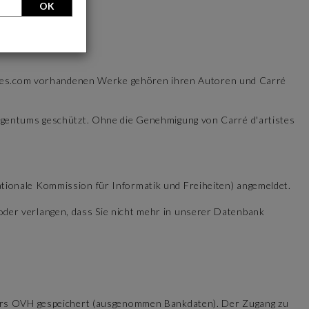
OK
tistes.com vorhandenen Werke gehören ihren Autoren und Carré
Eigentums geschützt. Ohne die Genehmigung von Carré d'artistes
tionale Kommission für Informatik und Freiheiten) angemeldet.
der verlangen, dass Sie nicht mehr in unserer Datenbank
eters OVH gespeichert (ausgenommen Bankdaten). Der Zugang zu