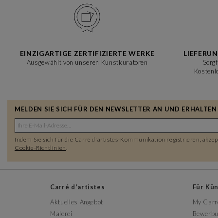
EINZIGARTIGE ZERTIFIZIERTE WERKE
LIEFERU
Ausgewählt von unseren Kunstkuratoren
Sorgf
Kostenl
MELDEN SIE SICH FÜR DEN NEWSLETTER AN UND ERHALTEN S
Indem Sie sich für die Carré d'artistes-Kommunikation registrieren, akze
Cookie-Richtlinien
.
Carré d'artistes
Für Kü
Aktuelles Angebot
My Carr
Malerei
Bewerbu