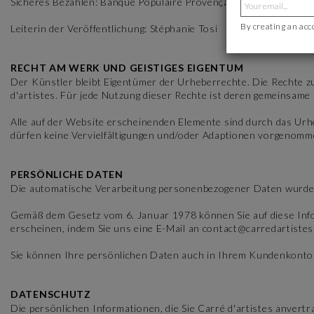
Sicheres Bezahlen: Banque Populaire Provençale et Corse
By creating an acc
Leiterin der Veröffentlichung: Stéphanie Tosi
RECHT AM WERK UND GEISTIGES EIGENTUM
Der Künstler bleibt Eigentümer der Urheberrechte. Die Rechte z
d'artistes. Für jede Nutzung dieser Rechte ist deren gemeinsame
Alle auf der Website erscheinenden Elemente sind durch das Urh
dürfen keine Vervielfältigungen und/oder Adaptionen vorgenom
PERSÖNLICHE DATEN
Die automatische Verarbeitung personenbezogener Daten wurde be
Gemäß dem Gesetz vom 6. Januar 1978 können Sie auf diese Info
erscheinen, indem Sie uns eine E-Mail an contact@carredartistes
Sie können Ihre persönlichen Daten auch in Ihrem Kundenkonto
DATENSCHUTZ
Die persönlichen Informationen, die Sie Carré d'artistes anve