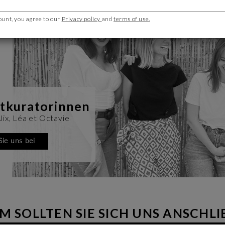
ount, you agree to our
Privacy policy
and
terms of use.
tkuratorinnen
Alix, Léa et Octavie
Sie uns bei
 SOLLTEN SIE SICH UNS ANSCHLI