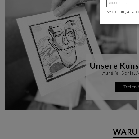
By creating an acc
Unsere Kuns
Aurélie, Sonia, 
Treten 
WARUM