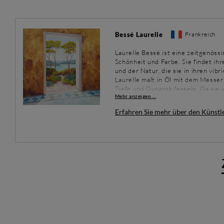
Bessé Laurelle
Frankreich
Laurelle Bessé ist eine zeitgenössi
Schönheit und Farbe. Sie findet ihr
und der Natur, die sie in ihren vi
Laurelle malt in Öl mit dem Messer 
Tiefe und Dynamik fesseln. Da sie in
Mehr anzeigen ...
Sonderbestellungen, solange diese 
neuen Kreation erforscht und erwei
Erfahren Sie mehr über den Künstl
Kunst.