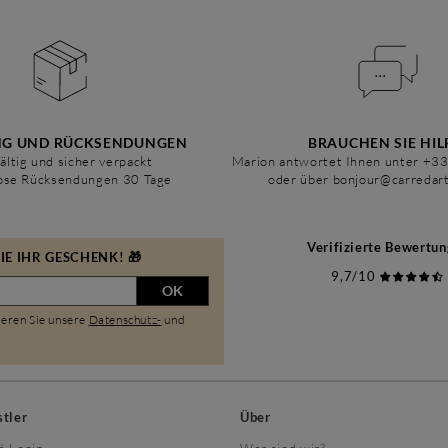
NG UND RÜCKSENDUNGEN
BRAUCHEN SIE HIL
ältig und sicher verpackt
Marion antwortet Ihnen unter +3
ose Rücksendungen 30 Tage
oder über bonjour@carredar
Verifizierte Bewertu
E IHR GESCHENK! 🎁
9,7/10
OK
ieren Sie unsere
Datenschutz-
und
stler
Über