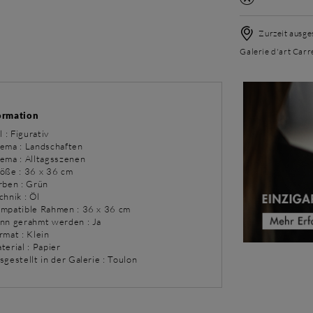
Zurzeit ausgest
Galerie d'art Carr
ormation
l : Figurativ
ema : Landschaften
ema : Alltagsszenen
röße : 36 x 36 cm
arben : Grün
chnik : Öl
ompatible Rahmen : 36 x 36 cm
ann gerahmt werden : Ja
rmat : Klein
terial : Papier
sgestellt in der Galerie : Toulon