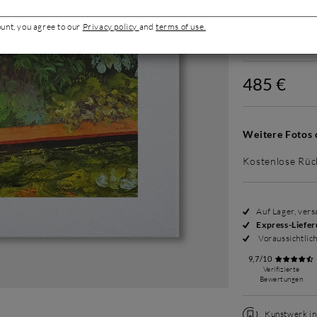
ount, you agree to our
Privacy policy
and
terms of use.
Ohne Rahme
485 €
Weitere Fotos 
Kostenlose Rüc
Auf Lager, ver
Express-Liefe
Voraussichtlic
9,7/10
Verifizierte
Bewertungen
Kunstwerk in 