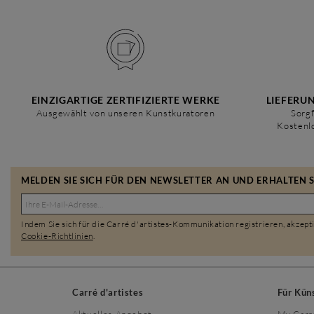
EINZIGARTIGE ZERTIFIZIERTE WERKE
LIEFERU
Ausgewählt von unseren Kunstkuratoren
Sorgf
Kostenl
MELDEN SIE SICH FÜR DEN NEWSLETTER AN UND ERHALTEN SI
Indem Sie sich für die Carré d'artistes-Kommunikation registrieren, akzept
Cookie-Richtlinien
.
Carré d'artistes
Für Kün