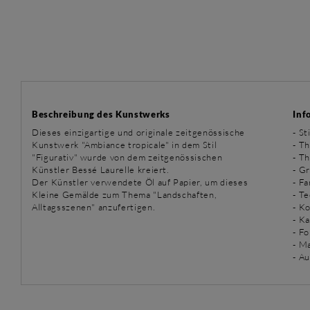
Beschreibung des Kunstwerks
Inf
Dieses einzigartige und originale zeitgenössische
-
Sti
Kunstwerk "Ambiance tropicale" in dem Stil
-
Th
"Figurativ" wurde von dem zeitgenössischen
-
Th
Künstler Bessé Laurelle kreiert.
- G
Der Künstler verwendete Öl auf Papier, um dieses
- F
Kleine Gemälde zum Thema "Landschaften,
-
Te
Alltagsszenen" anzufertigen.
- K
- K
- Fo
- Ma
- Au