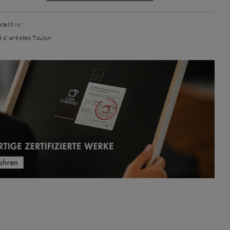
ellt in :
é d'artistes Toulon