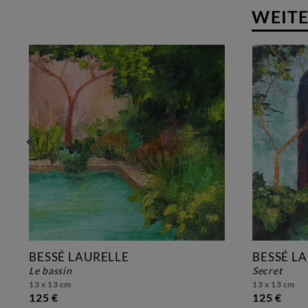
WEITE
BESSÉ LAURELLE
BESSÉ L
le bassin
secret
13 x 13 cm
13 x 13 cm
125 €
125 €