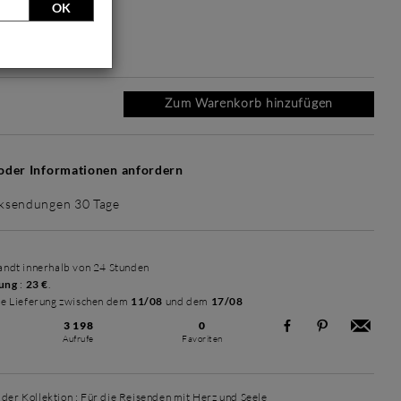
OK
n
Simplicité mat
Simplicité mat
Simplicité mat
Contemporain
Contem
+ 75 €
+ 75 €
+ 75 €
+ 85 €
laqué
+ 8
laq
Zum Warenkorb hinzufügen
oder Informationen anfordern
ksendungen 30 Tage
sandt innerhalb von 24 Stunden
rung
:
23 €
.
he Lieferung zwischen dem
11/08
und dem
17/08
3 198
0
Aufrufe
Favoriten
der Kollektion :
Für die Reisenden mit Herz und Seele