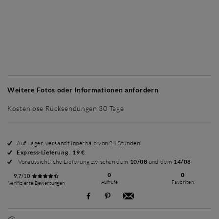
Ohne Rahmen
Simplicité mat
Simplicité mat
Si
+ 65 €
+ 65 €
Weitere Fotos oder Informationen anfordern
Kostenlose Rücksendungen 30 Tage
Auf Lager, versandt innerhalb von 24 Stunden
Express-Lieferung
:
19 €
.
Voraussichtliche Lieferung zwischen dem
10/08
und dem
14/08
0
0
9,7/10
Aufrufe
Favoriten
Verifizierte Bewertungen