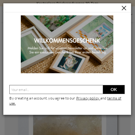
Kostenlose Rücksendungen 30 Tage
MALEREI
MALEREI NACH GRÖSSE
KLEINFORMATIGE MALEREI
ABSTRACTION # 128
Gemälde Abstraction # 128 von Hévin Christian | Gemälde
Abstrakt Pappe
OK
By creating an account, you agree to our
Privacy policy
and
terms of
use.